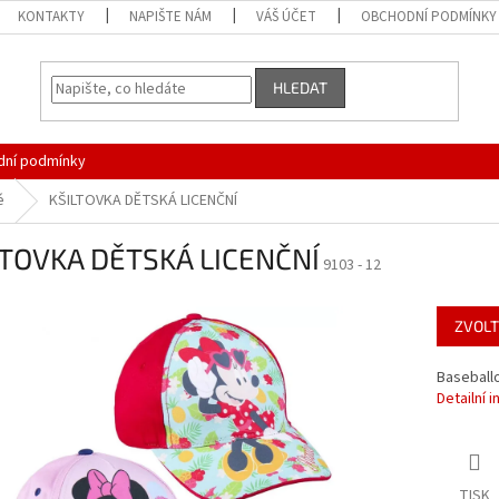
KONTAKTY
NAPIŠTE NÁM
VÁŠ ÚČET
OBCHODNÍ PODMÍNKY
HLEDAT
ní podmínky
é
KŠILTOVKA DĚTSKÁ LICENČNÍ
LTOVKA DĚTSKÁ LICENČNÍ
9103 - 12
ZVOLT
Baseball
Detailní 
TISK