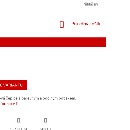
PODMÍNKY OCHRANY OSOBNÍCH ÚDAJŮ
Přihlášení
REKLAMACE
NÁKUPNÍ
Prázdný košík
KOŠÍK
E VARIANTU
ová čepice s barevným a odolným potiskem.
informace
ZEPTAT SE
SDÍLET