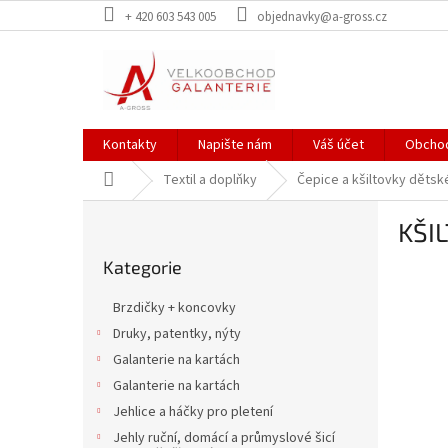
Přejít
+ 420 603 543 005
objednavky@a-gross.cz
na
obsah
Kontakty
Napište nám
Váš účet
Obchod
Domů
Textil a doplňky
Čepice a kšiltovky dětsk
P
KŠI
o
Přeskočit
s
Kategorie
kategorie
t
r
Brzdičky + koncovky
a
Druky, patentky, nýty
n
Galanterie na kartách
n
í
Galanterie na kartách
p
Jehlice a háčky pro pletení
a
Jehly ruční, domácí a průmyslové šicí