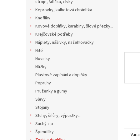
n
stroje, šitíčka, cívky
e
Keprovky, kalhotová chránítka
l
Knoflíky
Kovové doplňky, karabiny, šlové přezky...
Krejčovské potřeby
Náplety, nášivky, nažehlovačky
Nitě
Novinky
Nůžky
Plastové zapínání a doplňky
Popruhy
Pruženky a gumy
Slevy
Stojany
Stuhy, šňůry, výpustky....
Suchý zip
Špendlíky
Varia