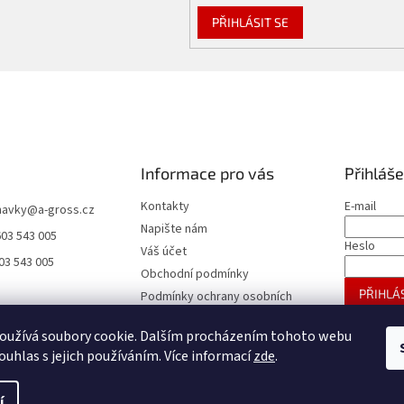
PŘIHLÁSIT SE
Informace pro vás
Přihláše
Kontakty
E-mail
navky
@
a-gross.cz
Napište nám
603 543 005
Heslo
Váš účet
03 543 005
Obchodní podmínky
PŘIHLÁS
Podmínky ochrany osobních
údajů
Nová regis
oužívá soubory cookie. Dalším procházením tohoto webu
Reklamace
ouhlas s jejich používáním. Více informací
zde
.
í