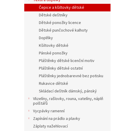
Textil a doplňky
Čepice a kšiltovky dětské
Dětské deštníky
Dětské ponožky licence
Dětské punčochové kalhoty
Doplňky
Kšiltovky dětské
Pánské ponožky
Pláštěnky dětské licenční motiv
Pláštěnky dětské ostatní
Pláštěnky jednobarevné bez potisku
Rukavice dětské
Skládací deštník dámský, pánský
Vlizelíny, rašlovky, rouna, vatelíny, náplň
polštářů
Vycpávky ramenní
Zapínání na prádlo a plavky
Záplaty nažehlovací