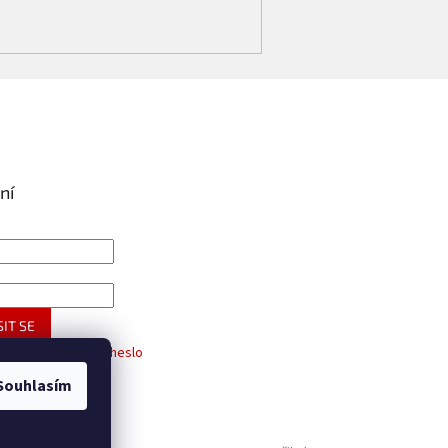
ní
IT SE
trace
Zapomenuté heslo
Souhlasím