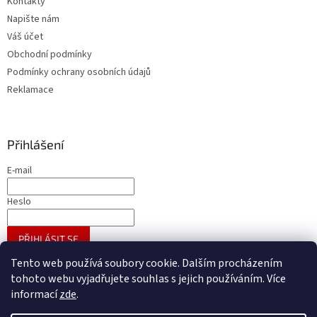
Kontakty
Napište nám
Váš účet
Obchodní podmínky
Podmínky ochrany osobních údajů
Reklamace
Přihlášení
E-mail
Heslo
PŘIHLÁSIT SE
Nová registrace
Zapomenuté heslo
Tento web používá soubory cookie. Dalším procházením
tohoto webu vyjadřujete souhlas s jejich používáním. Více
informací
zde
.