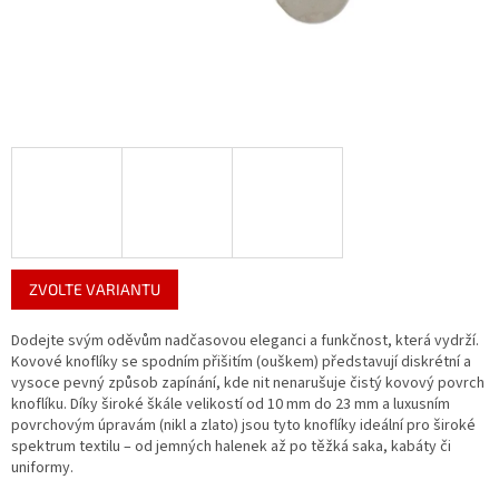
ZVOLTE VARIANTU
Dodejte svým oděvům nadčasovou eleganci a funkčnost, která vydrží.
Kovové knoflíky se spodním přišitím (ouškem) představují diskrétní a
vysoce pevný způsob zapínání, kde nit nenarušuje čistý kovový povrch
knoflíku. Díky široké škále velikostí od 10 mm do 23 mm a luxusním
povrchovým úpravám (nikl a zlato) jsou tyto knoflíky ideální pro široké
spektrum textilu – od jemných halenek až po těžká saka, kabáty či
uniformy.