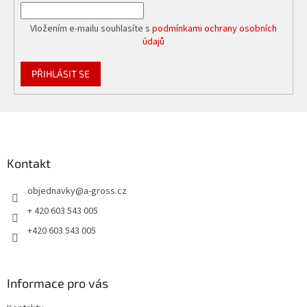
Vložením e-mailu souhlasíte s
podmínkami ochrany osobních
údajů
PŘIHLÁSIT SE
Z
á
p
a
Kontakt
t
objednavky
@
a-gross.cz
í
+ 420 603 543 005
+420 603 543 005
Informace pro vás