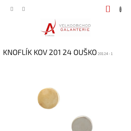
Přejít
NÁKUP
na
obsah
KOŠÍK
KNOFLÍK KOV 201 24 OUŠKO
20124 - 1