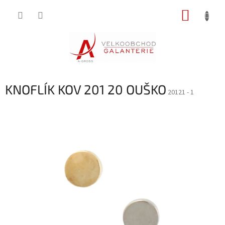
Přejít
NÁKUP
na
obsah
KOŠÍK
KNOFLÍK KOV 201 20 OUŠKO
20121 - 1