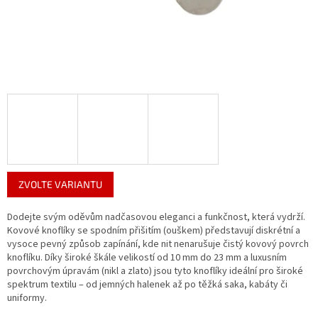
ZVOLTE VARIANTU
Dodejte svým oděvům nadčasovou eleganci a funkčnost, která vydrží.
Kovové knoflíky se spodním přišitím (ouškem) představují diskrétní a
vysoce pevný způsob zapínání, kde nit nenarušuje čistý kovový povrch
knoflíku. Díky široké škále velikostí od 10 mm do 23 mm a luxusním
povrchovým úpravám (nikl a zlato) jsou tyto knoflíky ideální pro široké
spektrum textilu – od jemných halenek až po těžká saka, kabáty či
uniformy.