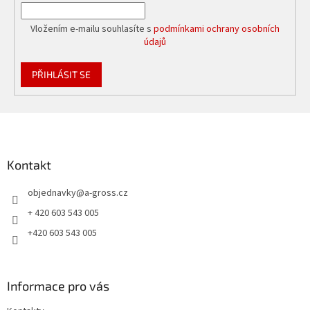
Vložením e-mailu souhlasíte s
podmínkami ochrany osobních
údajů
PŘIHLÁSIT SE
Z
á
p
a
Kontakt
t
objednavky
@
a-gross.cz
í
+ 420 603 543 005
+420 603 543 005
Informace pro vás