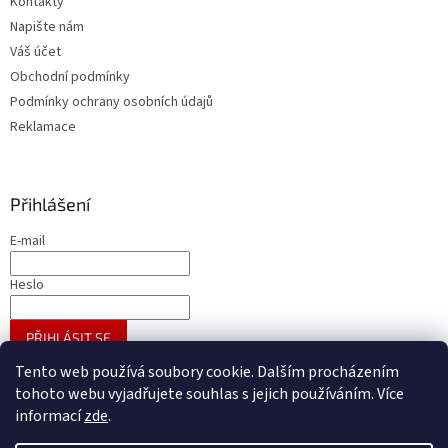
Kontakty
Napište nám
Váš účet
Obchodní podmínky
Podmínky ochrany osobních údajů
Reklamace
Přihlášení
E-mail
Heslo
PŘIHLÁSIT SE
Nová registrace
Zapomenuté heslo
Tento web používá soubory cookie. Dalším procházením
tohoto webu vyjadřujete souhlas s jejich používáním. Více
informací
zde
.