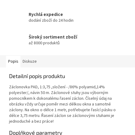
Rychlá expedice
dodání zboží do 24 hodin
Široký sortiment zboží
až 8000 produktů
Popis
Diskuze
Detailní popis produktu
Záclonovka PAD, 1:3,75 ,složení - /86% polyamid,14%
polyester/, návin 50 m. Záclonové stuhy jsou výborným
pomocníkem k dokonalému řasení záclon. Číselný údaj na
obrázku vždy určuje poměr mezi délkou okna a samotné
záclony. Na okno o délce 1 metr, potřebujete řasící pásku o
délce 3,75 metru. Řasení záclon se záclonovými stuhami je
jednoduché a bez práce!
Doplňkové parametry