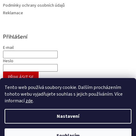
Podmínky ochrany osobních údajů
Reklamace
Přihlášení
E-mail
Heslo
PŘIHLÁSIT SE
Nová registrace
Zapomenuté heslo
Tento web používá soubory cookie. Dalším procházením
tohoto webu vyjadřujete souhlas s jejich používáním. Více
informací
zde
.
Vytvořil Shoptet
Nastavení
Copyright 2026
A - GROSS velkoobchod galanterie
. Všechna
Souhlasím
práva vyhrazena.