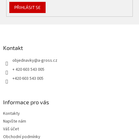
PŘIHLÁSIT SE
Z
á
p
a
Kontakt
t
objednavky
@
a-gross.cz
í
+ 420 603 543 005
+420 603 543 005
Informace pro vás
Kontakty
Napište nám
Váš účet
Obchodní podmínky