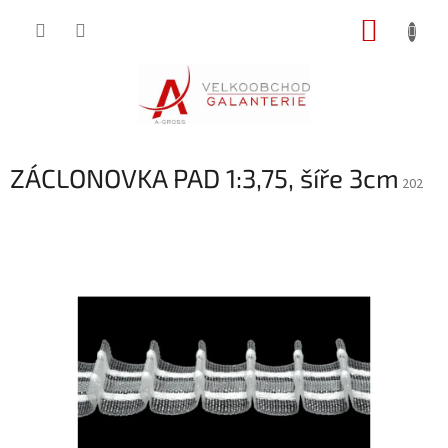
Přejít
NÁKUP
na
obsah
KOŠÍK
ZÁCLONOVKA PAD 1:3,75, šíře 3cm
202