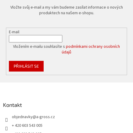
Vložte svůj e-mail a my vám budeme zasílat informace o nových
produktech na našem e-shopu.
E-mail
Vložením e-mailu souhlasíte s
podmínkami ochrany osobních
údajů
PŘIHLÁSIT SE
Z
á
p
a
Kontakt
t
objednavky
@
a-gross.cz
í
+ 420 603 543 005