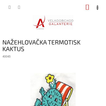
Přejít
NÁKUP
na
obsah
KOŠÍK
NAŽEHLOVAČKA TERMOTISK
KAKTUS
40045