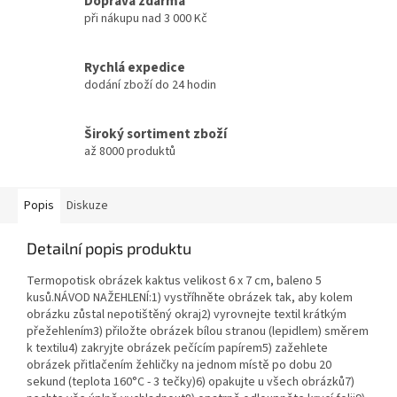
Doprava zdarma
při nákupu nad 3 000 Kč
Rychlá expedice
dodání zboží do 24 hodin
Široký sortiment zboží
až 8000 produktů
Popis
Diskuze
Detailní popis produktu
Termopotisk obrázek kaktus velikost 6 x 7 cm, baleno 5
kusů.NÁVOD NAŽEHLENÍ:1) vystříhněte obrázek tak, aby kolem
obrázku zůstal nepotištěný okraj2) vyrovnejte textil krátkým
přežehlením3) přiložte obrázek bílou stranou (lepidlem) směrem
k textilu4) zakryjte obrázek pečícím papírem5) zažehlete
obrázek přitlačením žehličky na jednom místě po dobu 20
sekund (teplota 160°C - 3 tečky)6) opakujte u všech obrázků7)