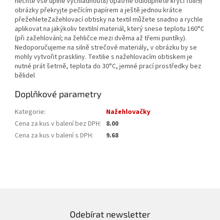
nechte vše úplně vychladnout8) opatrně odloupněte krycí folii9)
obrázky překryjte pečícím papírem a ještě jednou krátce
přežehleteZažehlovací obtisky na textil můžete snadno a rychle
aplikovat na jakýkoliv textilní materiál, který snese teplotu 160°C
(při zažehlování; na žehličce mezi dvěma až třemi puntíky).
Nedoporučujeme na silně strečové materiály, v obrázku by se
mohly vytvořit praskliny. Textilie s nažehlovacím obtiskem je
nutné prát šetrně, teplota do 30°C, jemné prací prostředky bez
bělidel
Doplňkové parametry
Kategorie
:
Nažehlovačky
Cena za kus v balení bez DPH
:
8.00
Cena za kus v balení s DPH
:
9.68
Odebírat newsletter