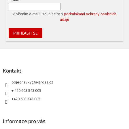
E-mail
Vložením e-mailu souhlasíte s
podmínkami ochrany osobních
údajů
PŘIHLÁSIT SE
Z
á
p
a
Kontakt
t
objednavky
@
a-gross.cz
í
+ 420 603 543 005
+420 603 543 005
Informace pro vás