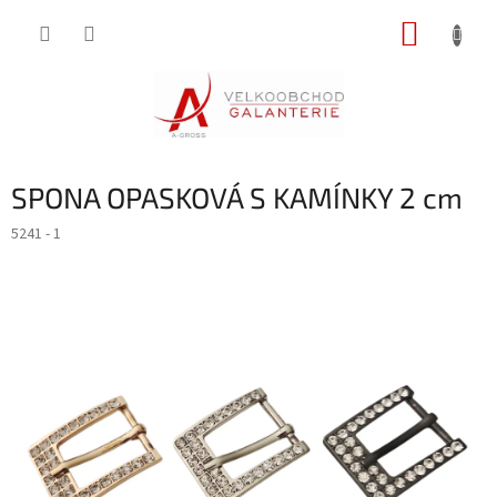
Přejít
NÁKUP
na
obsah
KOŠÍK
SPONA OPASKOVÁ S KAMÍNKY 2 cm
5241 - 1