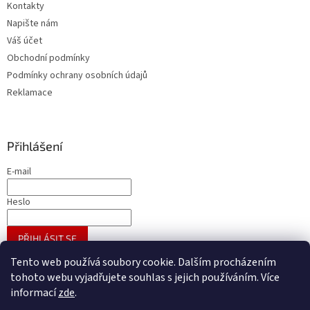
Kontakty
Napište nám
Váš účet
Obchodní podmínky
Podmínky ochrany osobních údajů
Reklamace
Přihlášení
E-mail
Heslo
PŘIHLÁSIT SE
Nová registrace
Zapomenuté heslo
Tento web používá soubory cookie. Dalším procházením
tohoto webu vyjadřujete souhlas s jejich používáním. Více
informací
zde
.