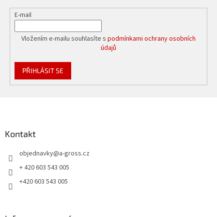
E-mail
Vložením e-mailu souhlasíte s
podmínkami ochrany osobních
údajů
PŘIHLÁSIT SE
Z
á
p
a
Kontakt
t
objednavky
@
a-gross.cz
í
+ 420 603 543 005
+420 603 543 005