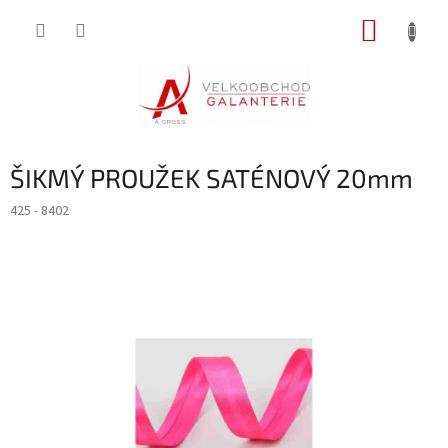
Přejít
NÁKUP
na
obsah
KOŠÍK
ŠIKMÝ PROUŽEK SATÉNOVÝ 20mm
425 - 8402