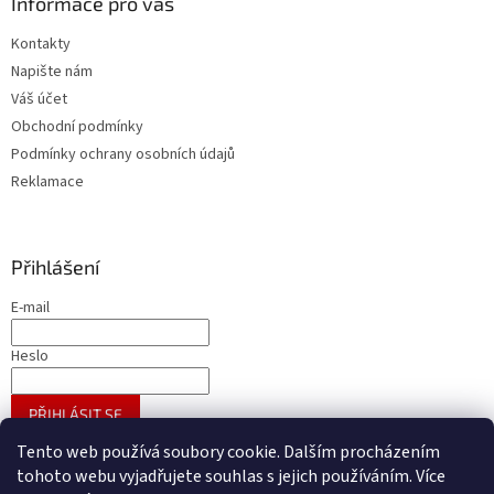
Informace pro vás
Kontakty
Napište nám
Váš účet
Obchodní podmínky
Podmínky ochrany osobních údajů
Reklamace
Přihlášení
E-mail
Heslo
PŘIHLÁSIT SE
Nová registrace
Zapomenuté heslo
Tento web používá soubory cookie. Dalším procházením
tohoto webu vyjadřujete souhlas s jejich používáním. Více