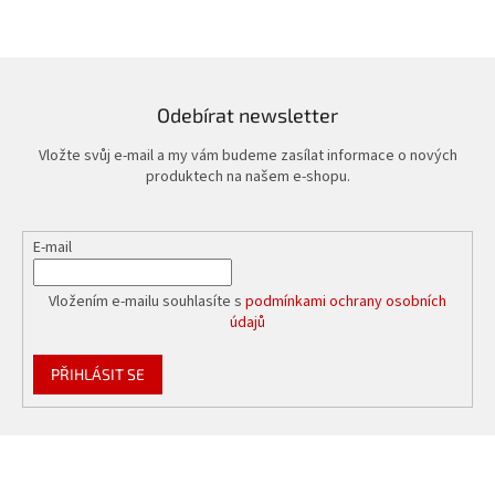
Odebírat newsletter
Vložte svůj e-mail a my vám budeme zasílat informace o nových
produktech na našem e-shopu.
E-mail
Vložením e-mailu souhlasíte s
podmínkami ochrany osobních
údajů
PŘIHLÁSIT SE
Z
á
p