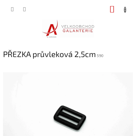
Přejít
NÁKUP
na
obsah
KOŠÍK
PŘEZKA průvleková 2,5cm
590