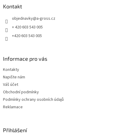
a
Kontakt
t
objednavky
@
a-gross.cz
í
+ 420 603 543 005
+420 603 543 005
Informace pro vás
Kontakty
Napište nám
Váš účet
Obchodní podmínky
Podmínky ochrany osobních údajů
Reklamace
Přihlášení