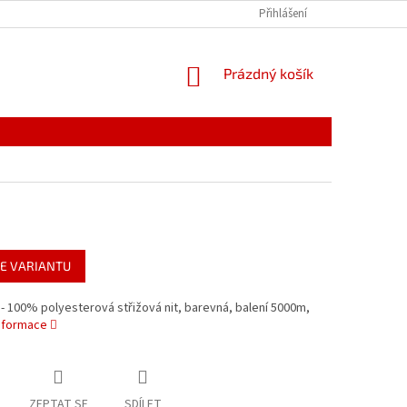
PODMÍNKY OCHRANY OSOBNÍCH ÚDAJŮ
Přihlášení
REKLAMACE
NÁKUPNÍ
Prázdný košík
KOŠÍK
E VARIANTU
 - 100% polyesterová střižová nit, barevná, balení 5000m,
informace
ZEPTAT SE
SDÍLET