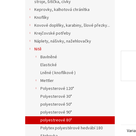
n
stroje, šitíčka, cívky
e
Keprovky, kalhotová chránítka
l
Knoflíky
Kovové doplňky, karabiny, šlové přezky...
Krejčovské potřeby
Náplety, nášivky, nažehlovačky
Nitě
Bavlněné
Elastické
Lněné ( knoflíkové )
Mettler
Polyesterové 120"
Polyesterové 30"
polyesterové 50"
polyesterové 90"
polyestreové 80"
Polytex polyestérové hedvábí 180
Varia