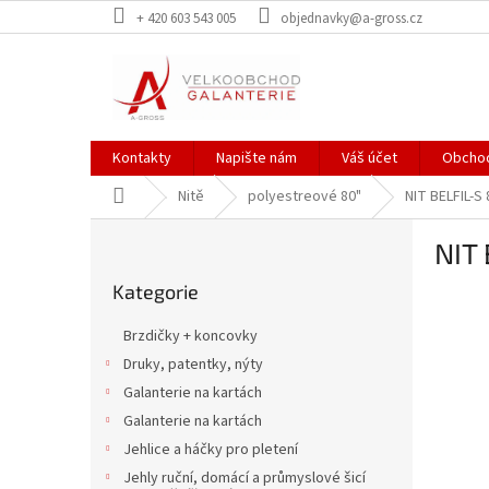
Přejít
+ 420 603 543 005
objednavky@a-gross.cz
na
obsah
Kontakty
Napište nám
Váš účet
Obchod
Domů
Nitě
polyestreové 80"
NIT BELFIL-S
P
NIT
o
Přeskočit
s
Kategorie
kategorie
t
r
Brzdičky + koncovky
a
Druky, patentky, nýty
n
Galanterie na kartách
n
í
Galanterie na kartách
p
Jehlice a háčky pro pletení
a
Jehly ruční, domácí a průmyslové šicí