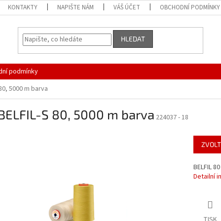
KONTAKTY
NAPIŠTE NÁM
VÁŠ ÚČET
OBCHODNÍ PODMÍNKY
HLEDAT
ní podmínky
 80, 5000 m barva
 BELFIL-S 80, 5000 m barva
224037 - 18
ZVOLT
BELFIL 80
Detailní 
TISK