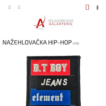
Přejít
NÁKUP
na
obsah
KOŠÍK
NAŽEHLOVAČKA HIP-HOP
1008