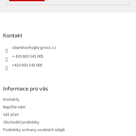
Z
á
p
a
Kontakt
t
objednavky
@
a-gross.cz
í
+ 420 603 543 005
+420 603 543 005
Informace pro vás
Kontakty
Napište nám
Váš účet
Obchodní podmínky
Podmínky ochrany osobních údajů