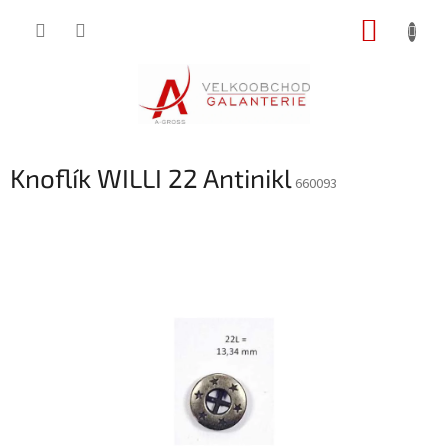
Přejít
NÁKUP
na
obsah
KOŠÍK
Knoflík WILLI 22 Antinikl
660093