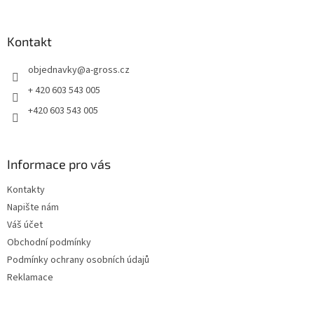
á
p
a
Kontakt
t
objednavky
@
a-gross.cz
í
+ 420 603 543 005
+420 603 543 005
Informace pro vás
Kontakty
Napište nám
Váš účet
Obchodní podmínky
Podmínky ochrany osobních údajů
Reklamace