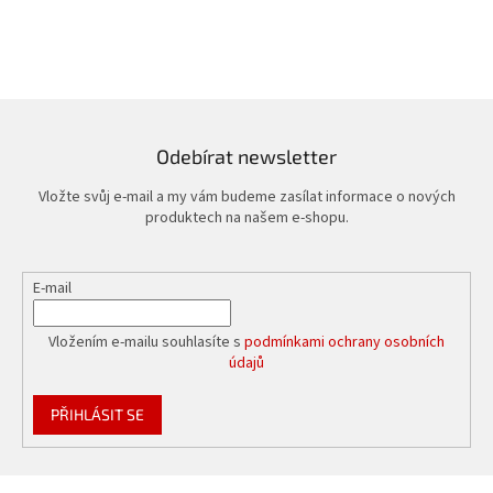
Odebírat newsletter
Vložte svůj e-mail a my vám budeme zasílat informace o nových
produktech na našem e-shopu.
E-mail
Vložením e-mailu souhlasíte s
podmínkami ochrany osobních
údajů
PŘIHLÁSIT SE
Z