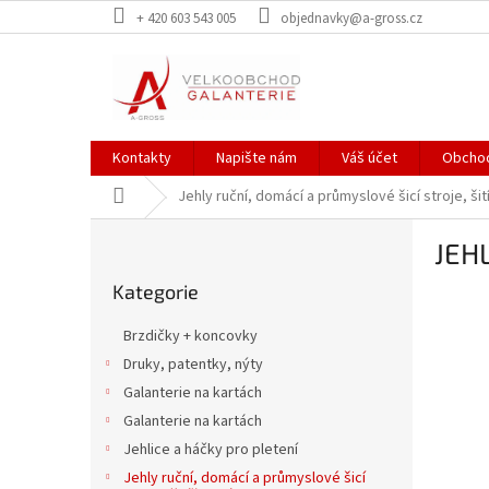
Přejít
+ 420 603 543 005
objednavky@a-gross.cz
na
obsah
Kontakty
Napište nám
Váš účet
Obchod
Domů
Jehly ruční, domácí a průmyslové šicí stroje, šit
P
JEH
o
Přeskočit
s
Kategorie
kategorie
t
r
Brzdičky + koncovky
a
Druky, patentky, nýty
n
Galanterie na kartách
n
í
Galanterie na kartách
p
Jehlice a háčky pro pletení
a
Jehly ruční, domácí a průmyslové šicí