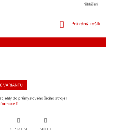
PODMÍNKY OCHRANY OSOBNÍCH ÚDAJŮ
Přihlášení
REKLAMACE
NÁKUPNÍ
Prázdný košík
KOŠÍK
E VARIANTU
at jehly do průmyslového šicího stroje?
informace
ZEPTAT SE
SDÍLET