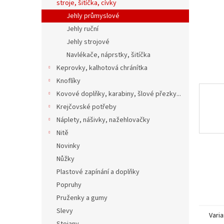
n
stroje, šitíčka, cívky
e
Jehly průmyslové
l
Jehly ruční
Jehly strojové
Navlékače, náprstky, šitíčka
Keprovky, kalhotová chránítka
Knoflíky
Kovové doplňky, karabiny, šlové přezky...
Krejčovské potřeby
Náplety, nášivky, nažehlovačky
Nitě
Novinky
Nůžky
Plastové zapínání a doplňky
Popruhy
Pruženky a gumy
Slevy
Varia